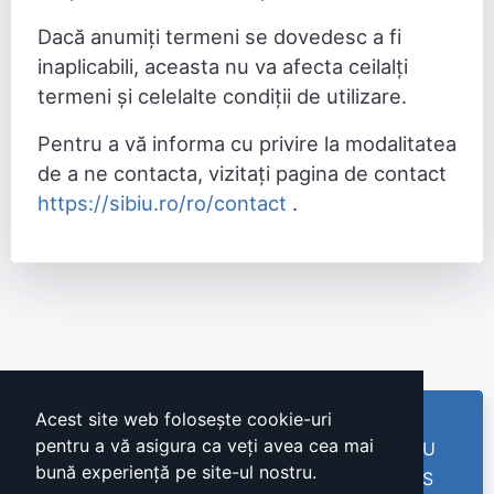
Dacă anumiți termeni se dovedesc a fi
inaplicabili, aceasta nu va afecta ceilalți
termeni și celelalte condiții de utilizare.
Pentru a vă informa cu privire la modalitatea
de a ne contacta, vizitați pagina de contact
https://sibiu.ro/ro/contact
.
Acest site web folosește cookie-uri
pentru a vă asigura ca veți avea cea mai
Bugetare participativă - Municipiul SIBIU
bună experiență pe site-ul nostru.
Această platformă este dezvoltată de SOBIS