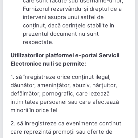
care sunt făcute sub username-ul lor,
Furnizorul rezervându-și dreptul de a
interveni asupra unui astfel de
conținut, dacă cerințele stabilite în
prezentul document nu sunt
respectate.
Utilizatorilor
platformei e-portal Servicii
Electronice
nu li se permite:
1. să înregistreze orice conținut ilegal,
dăunător, amenințător, abuziv, hărțuitor,
defăimător, pornografic, care lezează
intimitatea persoanei sau care afectează
minorii în orice fel
2. să înregistreze ca evenimente conținut
care reprezintă promoții sau oferte de