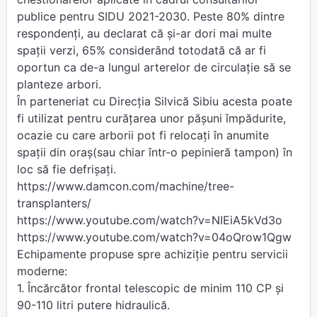
publice pentru SIDU 2021-2030. Peste 80% dintre
respondenți, au declarat că și-ar dori mai multe
spații verzi, 65% considerând totodată că ar fi
oportun ca de-a lungul arterelor de circulație să se
planteze arbori.
În parteneriat cu Direcția Silvică Sibiu acesta poate
fi utilizat pentru curățarea unor pășuni împădurite,
ocazie cu care arborii pot fi relocați în anumite
spații din oraș(sau chiar într-o pepinieră tampon) în
loc să fie defrișați.
https://www.damcon.com/machine/tree-
transplanters/
https://www.youtube.com/watch?v=NIEiA5kVd3o
https://www.youtube.com/watch?v=04oQrow1Qgw
Echipamente propuse spre achiziție pentru servicii
moderne:
1. Încărcător frontal telescopic de minim 110 CP și
90-110 litri putere hidraulică.