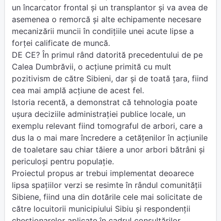
un încarcator frontal și un transplantor și va avea de
asemenea o remorcă și alte echipamente necesare
mecanizării muncii în condițiile unei acute lipse a
forței calificate de muncă.
DE CE? În primul rând datorită precedentului de pe
Calea Dumbrăvii, o acțiune primită cu mult
pozitivism de către Sibieni, dar și de toată țara, fiind
cea mai amplă acțiune de acest fel.
Istoria recentă, a demonstrat că tehnologia poate
ușura deciziile administrației publice locale, un
exemplu relevant fiind tomograful de arbori, care a
dus la o mai mare încredere a cetățenilor în acțiunile
de toaletare sau chiar tăiere a unor arbori bătrâni și
periculoși pentru populație.
Proiectul propus ar trebui implementat deoarece
lipsa spațiilor verzi se resimte în rândul comunității
Sibiene, fiind una din dotările cele mai solicitate de
către locuitorii municipiului Sibiu și respondenții
chestionarelor aplicate în cadrul consultărilor