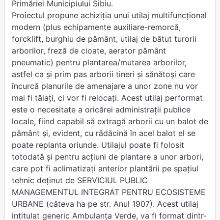
Primăriei Municipiului Sibiu.
Proiectul propune achiziţia unui utilaj multifuncțional
modern (plus echipamente auxiliare-remorcă,
forcklift, burghiu de pământ, utilaj de bătut turorii
arborilor, freză de cioate, aerator pământ
pneumatic) pentru plantarea/mutarea arborilor,
astfel ca și prim pas arborii tineri şi sănătoşi care
încurcă planurile de amenajare a unor zone nu vor
mai fi tăiaţi, ci vor fi relocați. Acest utilaj performat
este o necesitate a oricărei administrații publice
locale, fiind capabil să extragă arborii cu un balot de
pământ şi, evident, cu rădăcină în acel balot el se
poate replanta oriunde. Utilajul poate fi folosit
totodată și pentru acțiuni de plantare a unor arbori,
care pot fi aclimatizați anterior plantării pe spațiul
tehnic deținut de SERVICIUL PUBLIC
MANAGEMENTUL INTEGRAT PENTRU ECOSISTEME
URBANE (câteva ha pe str. Anul 1907). Acest utilaj
intitulat generic Ambulanța Verde, va fi format dintr-