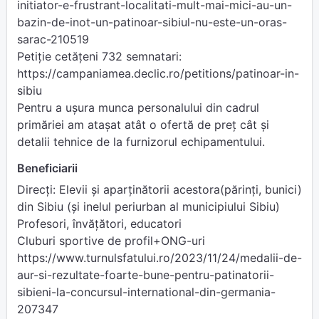
initiator-e-frustrant-localitati-mult-mai-mici-au-un-
bazin-de-inot-un-patinoar-sibiul-nu-este-un-oras-
sarac-210519
Petiție cetățeni 732 semnatari:
https://campaniamea.declic.ro/petitions/patinoar-in-
sibiu
Pentru a ușura munca personalului din cadrul
primăriei am atașat atât o ofertă de preț cât și
detalii tehnice de la furnizorul echipamentului.
Beneficiarii
Direcți: Elevii și aparținătorii acestora(părinți, bunici)
din Sibiu (și inelul periurban al municipiului Sibiu)
Profesori, învățători, educatori
Cluburi sportive de profil+ONG-uri
https://www.turnulsfatului.ro/2023/11/24/medalii-de-
aur-si-rezultate-foarte-bune-pentru-patinatorii-
sibieni-la-concursul-international-din-germania-
207347