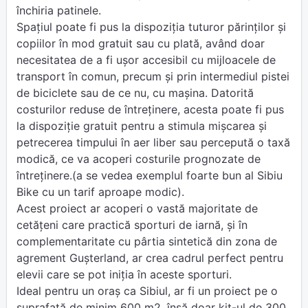
închiria patinele.
Spațiul poate fi pus la dispoziția tuturor părinților și
copiilor în mod gratuit sau cu plată, având doar
necesitatea de a fi ușor accesibil cu mijloacele de
transport în comun, precum şi prin intermediul pistei
de biciclete sau de ce nu, cu maşina. Datorită
costurilor reduse de întreținere, acesta poate fi pus
la dispoziție gratuit pentru a stimula mișcarea și
petrecerea timpului în aer liber sau percepută o taxă
modică, ce va acoperi costurile prognozate de
întreținere.(a se vedea exemplul foarte bun al Sibiu
Bike cu un tarif aproape modic).
Acest proiect ar acoperi o vastă majoritate de
cetățeni care practică sporturi de iarnă, și în
complementaritate cu pârtia sintetică din zona de
agrement Gușterland, ar crea cadrul perfect pentru
elevii care se pot iniția în aceste sporturi.
Ideal pentru un oraș ca Sibiul, ar fi un proiect pe o
suprafață de minim 600 m2, însă doar kit-ul de 300