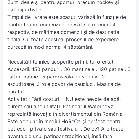
Sunt ideale şi pentru sporturi precum hockey şi
patinaj artistic.
Timpul de livrare este scăzut, variază în funcţie de
cantitatea de comenzi procesate la momentul
respectiv, de mărimea comenzii şi de destinaţia
finală. Cu toate acestea, procesul de expediere
durează în mod normal 4 săptămâni.
Necesități tehnice acoperite prin kitul ofertat:
Accesorii: 150 panouri . 36 mantinele . 120 patine . 3
rafturi patine . 5 pardoseala de spuma . 2
ascutitoare .3 role covor de cauciuc . Masina de
curatat
Activitati: Fără costuri! - NU este nevoie de apă,
curent sau alte utilitați. Patinoarul Waterboyz
reprezintă inovația în divertismentul din România.
Este popular în mediul HoReCa și perfect pentru
petreceri private sau festivaluri. De ce? Are toate
avantajele unui patinoar tradițional, însă fară