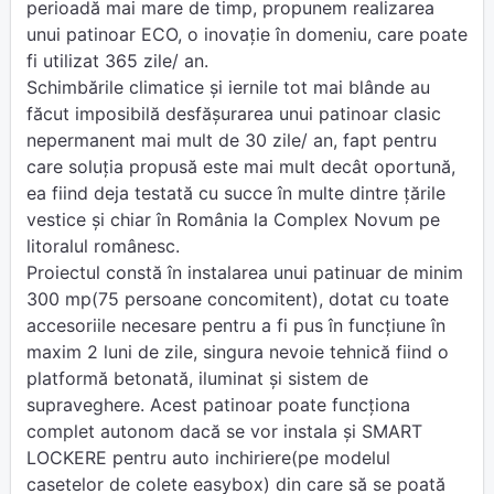
perioadă mai mare de timp, propunem realizarea
unui patinoar ECO, o inovație în domeniu, care poate
fi utilizat 365 zile/ an.
Schimbările climatice și iernile tot mai blânde au
făcut imposibilă desfășurarea unui patinoar clasic
nepermanent mai mult de 30 zile/ an, fapt pentru
care soluția propusă este mai mult decât oportună,
ea fiind deja testată cu succe în multe dintre țările
vestice și chiar în România la Complex Novum pe
litoralul românesc.
Proiectul constă în instalarea unui patinuar de minim
300 mp(75 persoane concomitent), dotat cu toate
accesoriile necesare pentru a fi pus în funcțiune în
maxim 2 luni de zile, singura nevoie tehnică fiind o
platformă betonată, iluminat și sistem de
supraveghere. Acest patinoar poate funcționa
complet autonom dacă se vor instala și SMART
LOCKERE pentru auto inchiriere(pe modelul
casetelor de colete easybox) din care să se poată