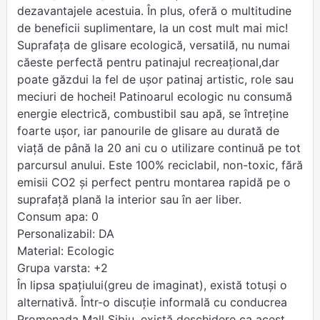
dezavantajele acestuia. În plus, oferă o multitudine
de beneficii suplimentare, la un cost mult mai mic!
Suprafața de glisare ecologică, versatilă, nu numai
căeste perfectă pentru patinajul recreațional,dar
poate găzdui la fel de ușor patinaj artistic, role sau
meciuri de hochei! Patinoarul ecologic nu consumă
energie electrică, combustibil sau apă, se întreține
foarte ușor, iar panourile de glisare au durată de
viață de până la 20 ani cu o utilizare continuă pe tot
parcursul anului. Este 100% reciclabil, non-toxic, fără
emisii CO2 și perfect pentru montarea rapidă pe o
suprafață plană la interior sau în aer liber.
Consum apa: 0
Personalizabil: DA
Material: Ecologic
Grupa varsta: +2
În lipsa spațiului(greu de imaginat), există totuși o
alternativă. Într-o discuție informală cu conducrea
Promenada Mall Sibiu, există deschidere ca acest