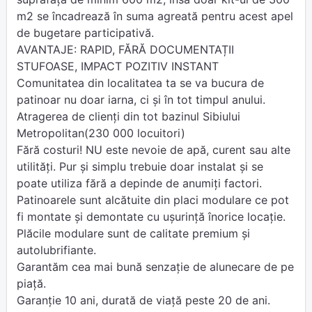
m2 se încadrează în suma agreată pentru acest apel
de bugetare participativă.
AVANTAJE: RAPID, FĂRĂ DOCUMENTAȚII
STUFOASE, IMPACT POZITIV INSTANT
Comunitatea din localitatea ta se va bucura de
patinoar nu doar iarna, ci şi în tot timpul anului.
Atragerea de clienți din tot bazinul Sibiului
Metropolitan(230 000 locuitori)
Fără costuri! NU este nevoie de apă, curent sau alte
utilităţi. Pur şi simplu trebuie doar instalat și se
poate utiliza fără a depinde de anumiţi factori.
Patinoarele sunt alcătuite din placi modulare ce pot
fi montate şi demontate cu uşurinţă înorice locaţie.
Plăcile modulare sunt de calitate premium şi
autolubrifiante.
Garantăm cea mai bună senzaţie de alunecare de pe
piaţă.
Garanţie 10 ani, durată de viaţă peste 20 de ani.