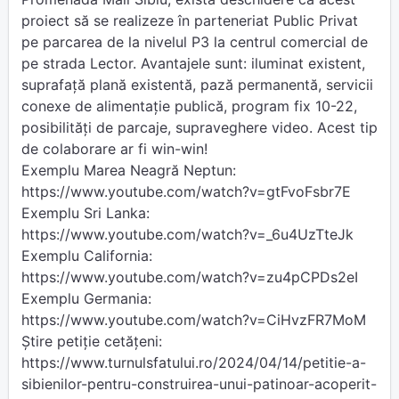
proiect să se realizeze în parteneriat Public Privat
pe parcarea de la nivelul P3 la centrul comercial de
pe strada Lector. Avantajele sunt: iluminat existent,
suprafață plană existentă, pază permanentă, servicii
conexe de alimentație publică, program fix 10-22,
posibilități de parcaje, supraveghere video. Acest tip
de colaborare ar fi win-win!
Exemplu Marea Neagră Neptun:
https://www.youtube.com/watch?v=gtFvoFsbr7E
Exemplu Sri Lanka:
https://www.youtube.com/watch?v=_6u4UzTteJk
Exemplu California:
https://www.youtube.com/watch?v=zu4pCPDs2eI
Exemplu Germania:
https://www.youtube.com/watch?v=CiHvzFR7MoM
Știre petiție cetățeni:
https://www.turnulsfatului.ro/2024/04/14/petitie-a-
sibienilor-pentru-construirea-unui-patinoar-acoperit-